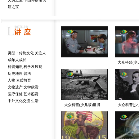
文房之宝
中国博物馆镇
馆之宝
 类型：
传统文化
关注未
成年人成长
大众科普(少儿
科普知识
科学发展观
历史地理
普法
人物
素质教育
文物遗产
文学欣赏
医疗保健
艺术鉴赏
中外文化交流
生活
大众科普(少儿版)世博 ...
大众科普(少儿