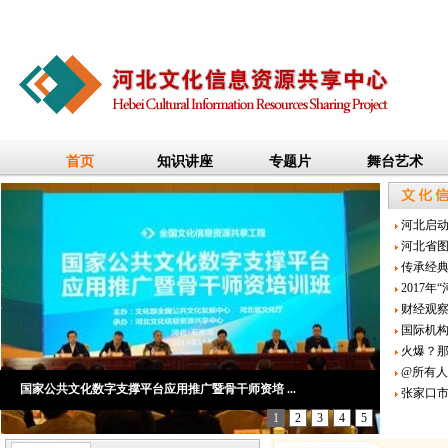
河北启动
河北省图
传承经典
2017
财经观察
国际机构
火爆？那
@所有人
国家公共文化数字支撑平台应用推广暨骨干师资培 ...
“资源服务宝”到河北
2016年度文化共享工程地方资源建设项目专家评审 ...
2015年共享工程地方资源建设项目专家验收会在河 ...
河北省市、县文化共享工程电子阅览服务推广培训 ...
张家口市
1
2
3
4
5