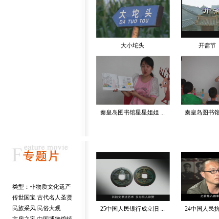
大小坨头
开斋节
秦皇岛图书馆星星姐姐 ...
秦皇岛图书馆星
 类型：
非物质文化遗产
传世国宝
古代名人圣贤
民族采风
民俗大观
25中国人民银行成立旧 ...
24中国人民抗