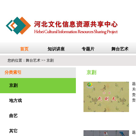
您的位置：
舞台艺术
>>
京剧
京剧
分类索引
题
京剧
关
责
责
地方戏
曲艺
其它
题