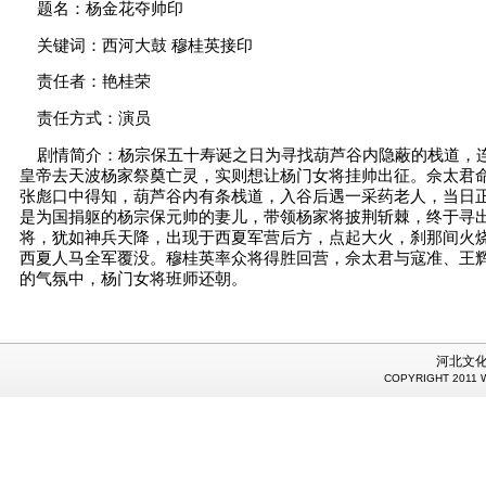
题名：杨金花夺帅印
关键词：西河大鼓 穆桂英接印
责任者：艳桂荣
责任方式：演员
剧情简介：杨宗保五十寿诞之日为寻找葫芦谷内隐蔽的栈道，
皇帝去天波杨家祭奠亡灵，实则想让杨门女将挂帅出征。佘太君
张彪口中得知，葫芦谷内有条栈道，入谷后遇一采药老人，当日
是为国捐躯的杨宗保元帅的妻儿，带领杨家将披荆斩棘，终于寻
将，犹如神兵天降，出现于西夏军营后方，点起大火，刹那间火
西夏人马全军覆没。穆桂英率众将得胜回营，佘太君与寇准、王
的气氛中，杨门女将班师还朝。