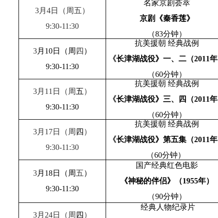
名家京剧荟萃
3
月
4
日
（周五）
京剧《秦香莲》
9:30-11:30
（
83
分钟）
抗美援朝 经典战例
3
月
10
日
（周
四
）
《
长津湖战役》一、二（
2011
年
9:30-11:30
（
60
分钟）
抗美援朝 经典战例
3
月
11
日
（周
五
）
《
长津湖战役》三、四（
2011
年
9:30-11:30
（
60
分钟）
抗美援朝 经典战例
3
月
17
日
（周
四
）
《
长津湖战役》第五集（
2011
年
9:30-11:30
（
60
分钟）
国产经典红色电影
3
月
18
日
（周
五
）
《神秘的伴侣》（
1955
年）
9:30-11:30
（
90
分钟）
经典人物纪录片
3
月
24
日
（周
四
）