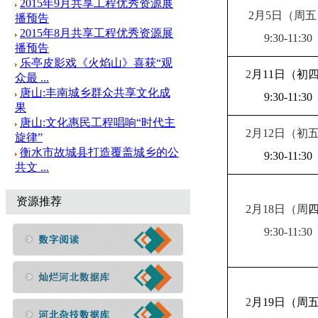
2015年9月共享工程优秀资源展
2
月
5
日
（周
五
播预告
2015年8月共享工程优秀资源展
9:30-11:30
播预告
乐亭皮影戏《火焰山》喜获“观
2
月
11
日
（初
众最 ...
唐山:丰南城乡群众共享文化成
9:30-11:30
果
唐山:文化惠民工程唱响“时代主
2
月
12
日
（初
旋律”
衡水市故城县打造覆盖城乡的公
9:30-11:30
共文 ...
资源推荐
2
月
18
日
（周
9:30-11:30
2
月
19
日
（周